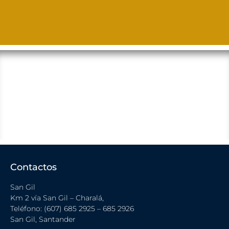
Contactos
San Gil
Km 2 vía San Gil – Charalá,
Teléfono: (607) 685 2925 – 685 2926
San Gil, Santander