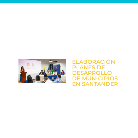
Actividades destacadas
ELABORACIÓN
PLANES DE
DESARROLLO
DE MUNICIPIOS
EN SANTANDER
UNISANGIL
reafirma su
compromiso con
el desarrollo
regional a través
de la creación de