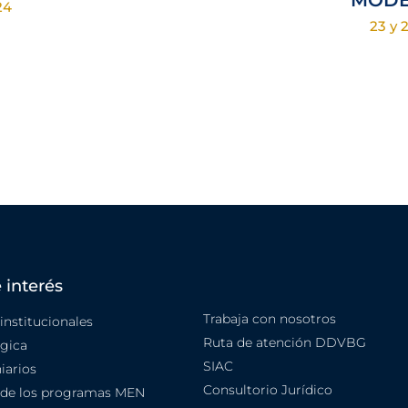
MODE
24
23 y 
 interés
Trabaja con nosotros
nstitucionales
Ruta de atención DDVBG
égica
SIAC
iarios
Consultorio Jurídico
 de los programas MEN