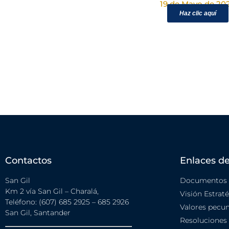
19 de Mayo de 20
Haz clic aquí
Contactos
Enlaces de
San Gil
Documentos i
Km 2 vía San Gil – Charalá,
Visión Estrat
Teléfono: (607) 685 2925 – 685 2926
Valores pecun
San Gil, Santander
Resoluciones