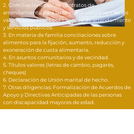
2. Conciliaciones sobre contratos de
arrendamiento para su terminación y pago de los
valores adeudados por cánones de arrendamiento
y servicios públicos.
3. En materia de familia conciliaciones sobre
alimentos para la fijación, aumento, reducción y
exoneración de cuota alimentaria.
4. En asuntos comunitarios y de vecindad.
5. Títulos valores (letras de cambio, pagarés,
cheques)
6. Declaración de Unión marital de hecho.
7. Otras diligencias: Formalización de Acuerdos de
Apoyo y Directivas Anticipadas de las personas
con discapacidad mayores de edad.