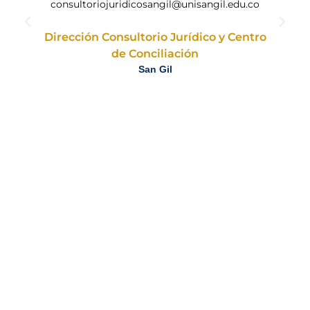
consultoriojuridicosangil@unisangil.edu.co
Dirección Consultorio Jurídico y Centro
de Conciliación
San Gil
Contactos
San Gil
Km 2 vía San Gil – Charalá,
Teléfono: (607) 685 2925 – 685 2926
San Gil, Santander
Yopal
Km 2 vía Matepantano
Teléfono: (608) 661 2616
El Yopal, Casanare