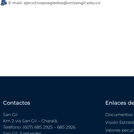
E-mail: ejecutivoposgrados@unisangil.edu.co
Contactos
Enlaces de
San Gil
Documentos i
Km 2 vía San Gil – Charalá,
Visión Estrat
Teléfono: (607) 685 2925 – 685 2926
Valores pecun
San Gil, Santander