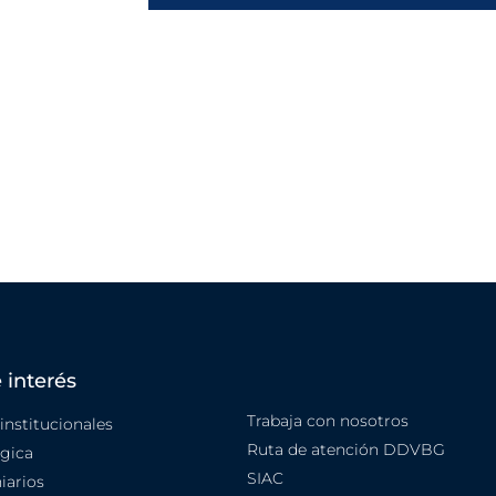
 interés
Trabaja con nosotros
nstitucionales
Ruta de atención DDVBG
égica
SIAC
iarios