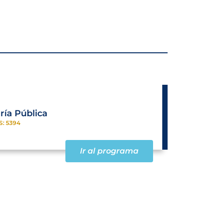
ía Pública
S: 5394
Ir al programa