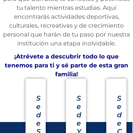
tu talento mientras estudias. Aquí
encontrarás actividades deportivas,
culturales, recreativas y de crecimiento
personal que harán de tu paso por nuestra
institución una etapa inolvidable.
¡Atrévete a descubrir todo lo que
tenemos para ti y sé parte de esta gran
familia!
S
S
S
e
e
e
d
d
d
e
e
e
S
Y
C