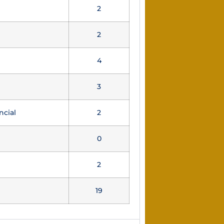
2
2
4
3
ncial
2
0
2
19