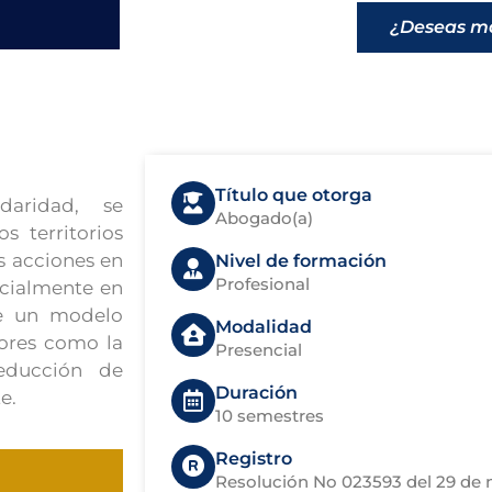
¿Deseas má
Título que otorga
daridad, se
Abogado(a)
s territorios
s acciones en
Nivel de formación
Profesional
ecialmente en
ve un modelo
Modalidad
alores como la
Presencial
educción de
Duración
e.
10 semestres
Registro
Resolución No 023593 del 29 de