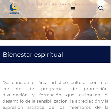
Aspirante
Estudiante
Graduados
Empleados
Bienestar espiritual
“Se concibe el área artístico cultural como el
conjunto de programas de promoción,
divulgación y formación que estimulan el
desarrollo de la sensibilización, la apreciación y la
expresión artística de los miembros de la