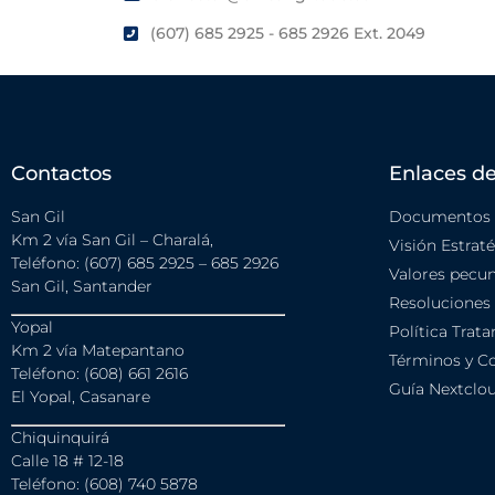
(607) 685 2925 - 685 2926 Ext. 2049
Contactos
Enlaces de
San Gil
Documentos i
Km 2 vía San Gil – Charalá,
Visión Estrat
Teléfono: (607) 685 2925 – 685 2926
Valores pecun
San Gil, Santander
Resoluciones
Yopal
Política Trat
Km 2 vía Matepantano
Términos y Co
Teléfono: (608) 661 2616
Guía Nextclo
El Yopal, Casanare
Chiquinquirá
Calle 18 # 12-18
Teléfono: (608) 740 5878