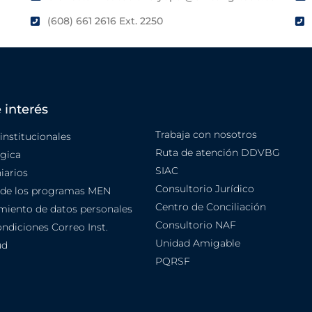
(608) 661 2616 Ext. 2250
 interés
Trabaja con nosotros
nstitucionales
Ruta de atención DDVBG
égica
SIAC
iarios
Consultorio Jurídico
 de los programas MEN
Centro de Conciliación
amiento de datos personales
Consultorio NAF
ndiciones Correo Inst.
Unidad Amigable
ud
PQRSF