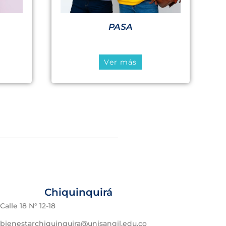
PASA
Ver más
Chiquinquirá
Calle 18 N° 12-18
bienestarchiquinquira@unisangil.edu.co