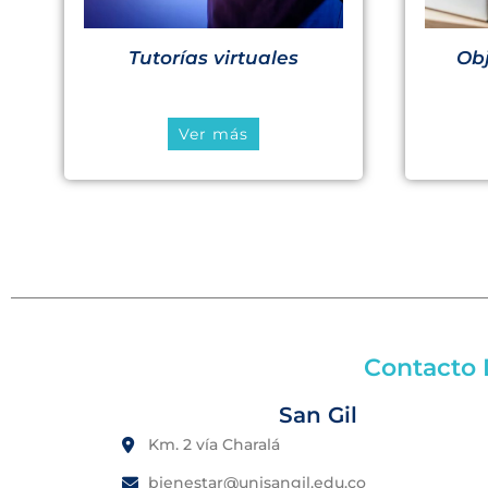
Tutorías virtuales
Obj
Ver más
Contacto D
San Gil
Km. 2 vía Charalá
bienestar@unisangil.edu.co