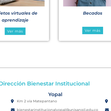
etos virtuales de
Becados
aprendizaje
Ver más
Ver más
irección Bienestar Institucional
Yopal
Km 2 vía Matepantano
bienestarinstitucionalyopal@unisangil.edu.co