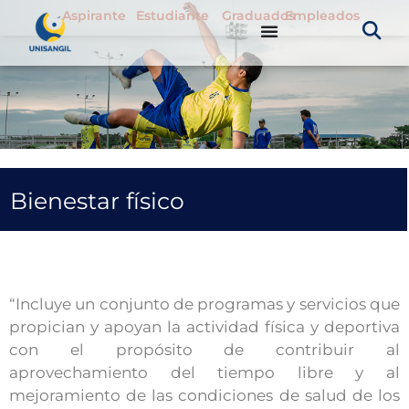
Aspirante
Estudiante
Graduados
Empleados
Bienestar físico
“Incluye un conjunto de programas y servicios que
propician y apoyan la actividad física y deportiva
con el propósito de contribuir al
aprovechamiento del tiempo libre y al
mejoramiento de las condiciones de salud de los