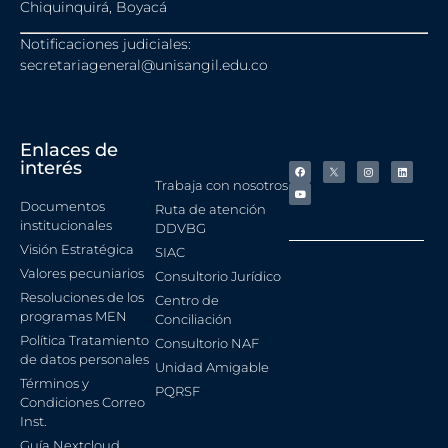
Chiquinquirá, Boyacá
Notificaciones judiciales:
secretariageneral@unisangil.edu.co
Enlaces de
interés
Trabaja con nosotros
Documentos
Ruta de atención
institucionales
DDVBG
Visión Estratégica
SIAC
Valores pecuniarios
Consultorio Jurídico
Resoluciones de los
Centro de
programas MEN
Conciliación
Política Tratamiento
Consultorio NAF
de datos personales
Unidad Amigable
Términos y
PQRSF
Condiciones Correo
Inst.
Guía Nextcloud