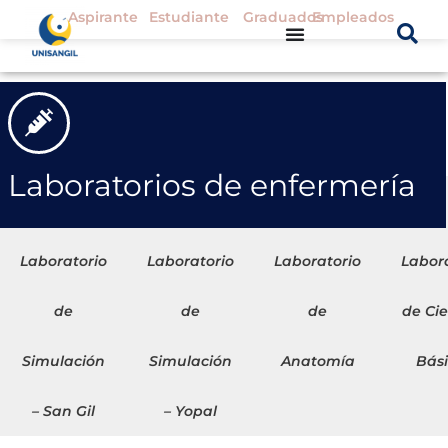
Aspirante
Estudiante
Graduados
Empleados
Laboratorios de enfermería
Laboratorio
Laboratorio
Laboratorio
Labor
de
de
de
de Ci
Simulación
Simulación
Anatomía
Bás
– San Gil
– Yopal