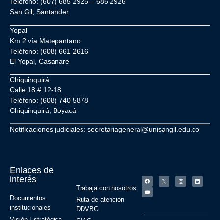
Teléfono: (607) 685 2925 – 685 2926
San Gil, Santander
Yopal
Km 2 vía Matepantano
Teléfono: (608) 661 2616
El Yopal, Casanare
Chiquinquirá
Calle 18 # 12-18
Teléfono: (608) 740 5878
Chiquinquirá, Boyacá
Notificaciones judiciales: secretariageneral@unisangil.edu.co
Enlaces de
interés
Trabaja con nosotros
Documentos
Ruta de atención
institucionales
DDVBG
Visión Estratégica