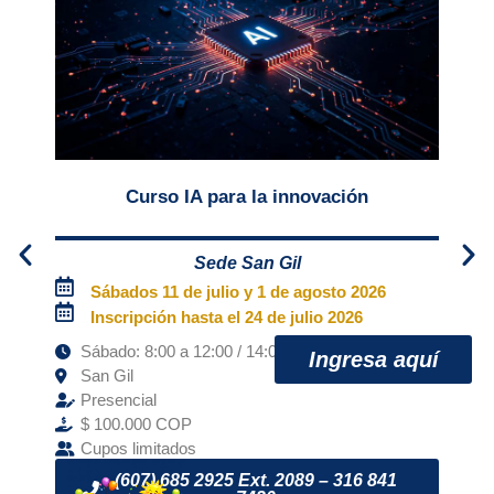
Curso IA para la innovación
Sede San Gil
Sábados 11 de julio y 1 de agosto 2026
Inscripción hasta el 24 de julio 2026
Sábado: 8:00 a 12:00 / 14:00 a 18:00
Ingresa aquí
L
San Gil
Presencial
$ 100.000 COP
$
Cupos limitados
(607) 685 2925 Ext. 2089 – 316 841