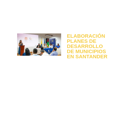
Actividades destacadas
ELABORACIÓN
PLANES DE
DESARROLLO
DE MUNICIPIOS
EN SANTANDER
UNISANGIL
reafirma su
compromiso con el
desarrollo regional
a través de la
creación de planes
de desarrollo para
municipios como
San Gil, Guapotá,