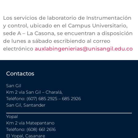
Los servicios de laboratorio de Instrumentación
y control, ubicado en el Campus Universitario,
sede A – La Casona, se encuentran a disposición
de lunes a sábado escribiendo al correo
electrónico
auxlabingenierias@unisangil.edu.co
Contactos
San Gil
Km 2 vía San Gil – Charalá,
Teléfono: (607) 685 2925 – 685 2926
San Gil, Santander
Yopal
Km 2 vía Matepantano
Teléfono: (608) 661 2616
El Yopal, Casanare