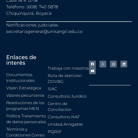
Calle 18 # 12-18
Teléfono: (608) 740 5878
Chiquinquirá, Boyacá
Notificaciones judiciales:
secretariageneral@unisangil.edu.co
Enlaces de
interés
Trabaja con nosotros
Documentos
Ruta de atención
institucionales
DDVBG
Visión Estratégica
SIAC
Valores pecuniarios
Consultorio Jurídico
Resoluciones de los
Centro de
programas MEN
Conciliación
Política Tratamiento
Consultorio NAF
de datos personales
Unidad Amigable
Términos y
PQRSF
Condiciones Correo