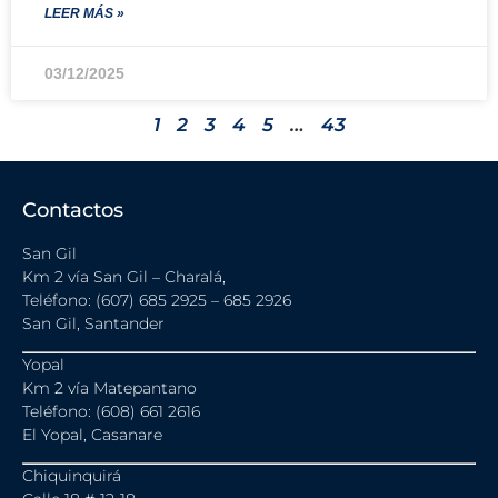
LEER MÁS »
03/12/2025
1
2
3
4
5
…
43
Contactos
San Gil
Km 2 vía San Gil – Charalá,
Teléfono: (607) 685 2925 – 685 2926
San Gil, Santander
Yopal
Km 2 vía Matepantano
Teléfono: (608) 661 2616
El Yopal, Casanare
Chiquinquirá