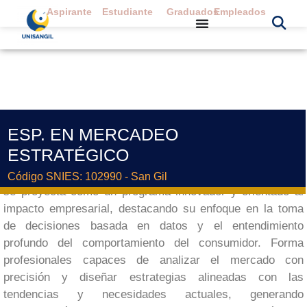
Aspirante
Estudiante
Graduados
Empleados
ESP. EN MERCADEO
ESTRATÉGICO
La Especialización en Mercadeo Estratégico de Unisangil
Código SNIES: 102990 - San Gil
se proyecta como un programa innovador y orientado al
impacto empresarial, destacando su enfoque en la toma
de decisiones basada en datos y el entendimiento
profundo del comportamiento del consumidor. Forma
profesionales capaces de analizar el mercado con
precisión y diseñar estrategias alineadas con las
tendencias y necesidades actuales, generando