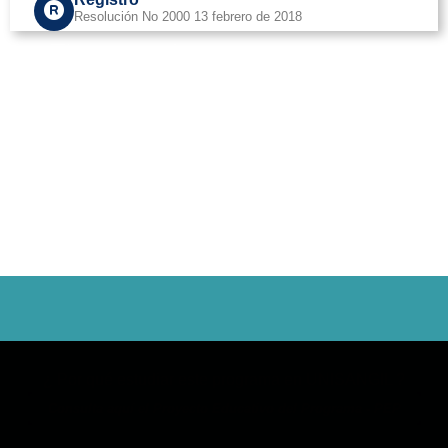
Resolución No 2000 13 febrero de 2018
Valor matrícula primer ingreso: $ 5.978.718
Vigencia 2026
Valor nivel de inglés: $ 585.203
¿ Por qué estudiar este programa en UNISANGIL ?
Consulta aquí el Proyecto Educativo del Programa - PEP