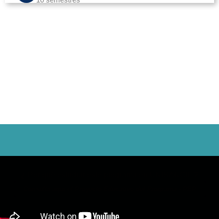
Valor matrícula primer ingreso: $ 4.017.000
Vigencia 2026
Valor nivel de inglés: $ 585.203
¿ Por qué estudiar este programa en UNISANGIL ?
Consulta aquí el Proyecto Educativo del Programa - PEP