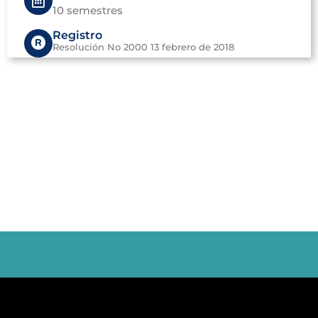
10 semestres
Registro
Resolución No 2000 13 febrero de 2018
Valor matrícula primer ingreso: $ 5.978.718
Vigencia 2026
Valor nivel de inglés: $ 585.203
¿ Por qué estudiar este programa en UNISANGIL ?