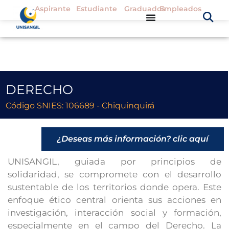
Aspirante
Estudiante
Graduados
Empleados
DERECHO
Código SNIES: 106689 - Chiquinquirá
¿Deseas más información? clic aquí
UNISANGIL, guiada por principios de
solidaridad, se compromete con el desarrollo
sustentable de los territorios donde opera. Este
enfoque ético central orienta sus acciones en
investigación, interacción social y formación,
especialmente en el campo del Derecho. La