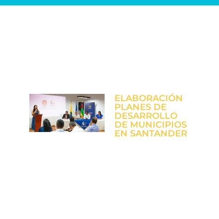
Actividades destacadas
ELABORACIÓN
PLANES DE
DESARROLLO
DE MUNICIPIOS
EN SANTANDER
UNISANGIL
reafirma su
compromiso con
el desarrollo
regional a través
de la creación de