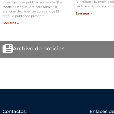
¡Vincúlate a la investigac
Investigadores publican en revista Q1 el
perfil académico y aport
modelo DengueCare para apoyar la
atención de pacientes con dengue El
Leer más »
artículo publicado presenta
Leer más »
Archivo de noticias
Contactos
Enlaces de