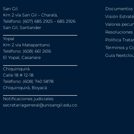
San Gil
Documentos i
Km 2 vía San Gil – Charalá,
Visión Estrat
Teléfono: (607) 685 2925 – 685 2926
Valores pecun
San Gil, Santander
Resoluciones
Yopal
Política Trat
Km 2 vía Matepantano
Términos y Co
Teléfono: (608) 661 2616
Guía Nextclo
El Yopal, Casanare
Chiquinquirá
Calle 18 # 12-18
Teléfono: (608) 740 5878
Chiquinquirá, Boyacá
Notificaciones judiciales:
secretariageneral@unisangil.edu.co