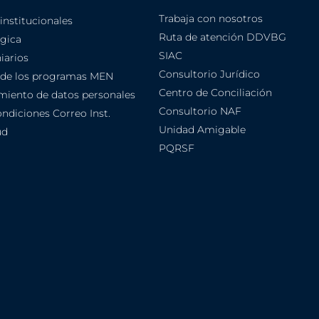
Trabaja con nosotros
nstitucionales
Ruta de atención DDVBG
égica
SIAC
iarios
Consultorio Jurídico
 de los programas MEN
Centro de Conciliación
amiento de datos personales
Consultorio NAF
ndiciones Correo Inst.
Unidad Amigable
ud
PQRSF