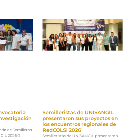
nvocatoria
Semilleristas de UNISANGIL
Investigación
presentaron sus proyectos en
2
los encuentros regionales de
RedCOLSI 2026
oria de Semilleros
NGIL 2026-2
Semilleristas de UNISANGIL presentaron