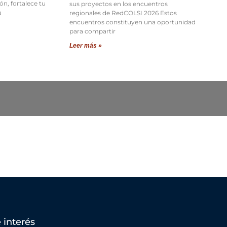
ión, fortalece tu
sus proyectos en los encuentros
a
regionales de RedCOLSI 2026 Estos
encuentros constituyen una oportunidad
para compartir
Leer más »
 interés