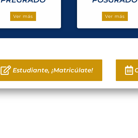
Ver más
Ver más
Estudiante, ¡Matricúlate!