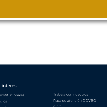
 interés
Trabaja con nosotros
nstitucionales
Ruta de atención DDVBG
égica
SIAC