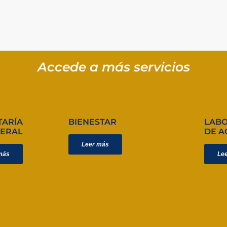
Accede a más servicios
TARÍA
BIENESTAR
LAB
ERAL
DE A
Leer más
más
Le