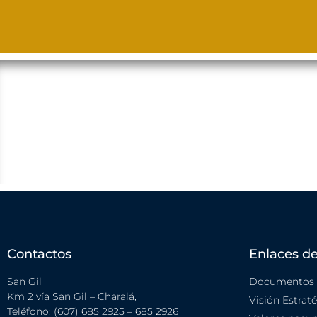
Contactos
Enlaces de
San Gil
Documentos i
Km 2 vía San Gil – Charalá,
Visión Estrat
Teléfono: (607) 685 2925 – 685 2926