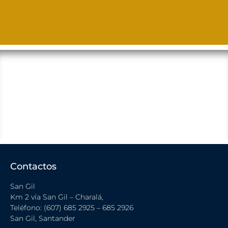
Contactos
San Gil
Km 2 vía San Gil – Charalá,
Teléfono: (607) 685 2925 – 685 2926
San Gil, Santander